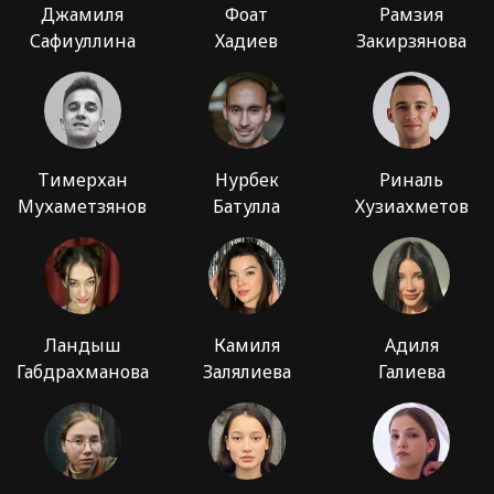
Джамиля
Фоат
Рамзия
Сафиуллина
Хадиев
Закирзянова
Тимерхан
Нурбек
Риналь
Мухаметзянов
Батулла
Хузиахметов
Ландыш
Камиля
Адиля
Габдрахманова
Залялиева
Галиева