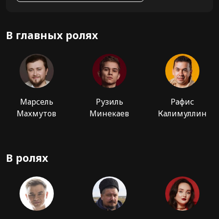
В главных ролях
Марсель
Рузиль
Рафис
Махмутов
Минекаев
Калимуллин
В ролях