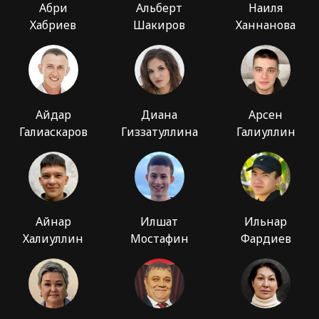
Абри
Альберт
Наиля
Хабриев
Шакиров
Ханнанова
Айдар
Диана
Арсен
Галиаскаров
Гиззатуллина
Галиуллин
Айнар
Илшат
Ильнар
Халиуллин
Мостафин
Фардиев